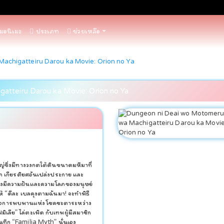
่มอนิเมะ
ประเภท
ช่วยเหลือ
achigatteiru Darou ka Movie: Orion no Ya
tteiru Darou ka Movie: Orion no Ya
ญ่ซึ่งมีทางวงกตใต้ดินขนาดมหึมาที่
รู้จัก เกียรติยศอันเปล่งประกาย และ
้ซึ่งมีความฝันและความโลภของมนุษย์
าให้ “ดีละ เบลคุงตามฉันมา! จะทำพิธี
” นี่คือการพบพานแห่งโชคชะตาระหว่าง
เลีย” ไล่ตะเพิด กับเทพผู้มีสมาชิก
ันทึก “Familia Myth” นั่นเอง