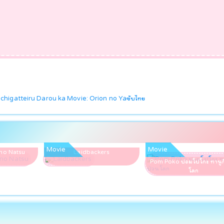
higatteiru Darou ka Movie: Orion no Ya
ซับไทย
Movie
Movie
no Natsu
Laidbackers
Pom Poko ปอมโปโกะ ทานูก
โลก