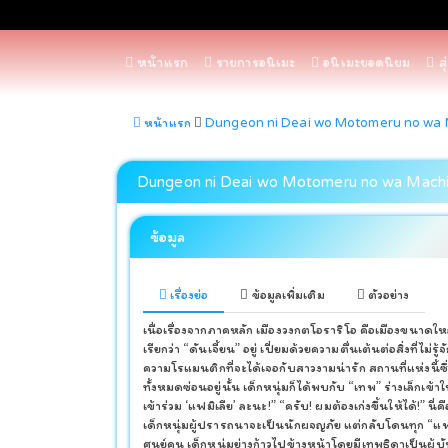
หน้าแรก
รายการอนิเมะ
อนิเมะยอดนิยม
สุ
หน้าแรก
Dungeon ni Deai wo Motomeru no wa M
Dungeon ni Deai wo Motomeru no wa Machiga
ข้อมูล
เรื่องย่อ
ข้อมูลเพิ่มเติม
ตัวอย่าง
เนื่อเรื่องจากภาคหลัก เมืองวงกตโอราริโอ คือเมืองขนาดให
เรียกว่า “ดันเจี้ยน” อยู่ เปี่ยมด้วยความตื่นเต้นต่อสิ่งที่ไม่
ความโรแมนติกที่จะได้เจอกับสาวงามน่ารัก สถานที่แห่งนี
ทั้งหมดซ่อนอยู่นั้น เด็กหนุ่มก็ได้พบกับ “เทพ” ร่างเล็กเข้
เข้าร่วม ‘แฟมิเลีย’ ละนะ!” “ครับ! ผมต้องเก่งขึ้นให้ได้!
เด็กหนุ่มผู้ปรารถนาจะเป็นนักผจญภัย แต่กลับโดนทุก “แฟมิ
ศูนย์คน เด็กหนุ่มย่างก้าวไปข้างหน้าโดยมีเทพธิดาเป็นผู้บ